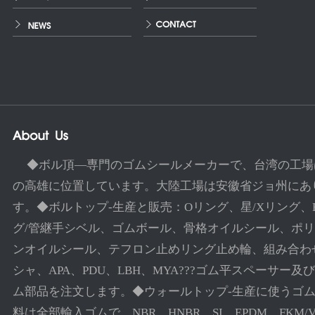
◆ボル頂―専門のゴムシールメーカーで、台湾の工場
の高雄に位置しています。大陸工場は安徽省ジョ州にあ
す。◆ボルトップ-生産と販売：Oリング、星/Xリング、
グ/管継手シベル、ゴムボール、骨格オイルシール、ポ
ンオイルシール、テフロン止めリング止め輪、組み合わ
シャ、APA、PDU、LBH、MYA???ゴム平スペーサー及
ム部品を注文します。◆ウォールトップ-生産に使うゴ
料は全部輸入ゴムで、NBR、HNBR、SI、EPDM、FKM/V