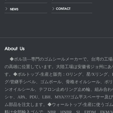
◆ボル頂―専門のゴムシールメーカーで、台湾の工場
の高雄に位置しています。大陸工場は安徽省ジョ州にあ
す。◆ボルトップ-生産と販売：Oリング、星/Xリング、
グ/管継手シベル、ゴムボール、骨格オイルシール、ポ
ンオイルシール、テフロン止めリング止め輪、組み合わ
シャ、APA、PDU、LBH、MYA???ゴム平スペーサー及
ム部品を注文します。◆ウォールトップ-生産に使うゴ
料は全部輸入ゴムで、NBR、HNBR、SI、EPDM、FKM/V